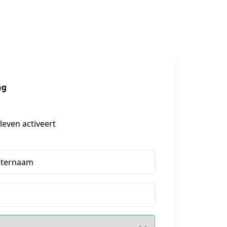
ng
leven activeert
hternaam