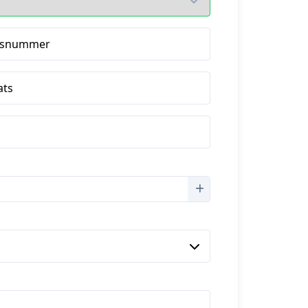
isnummer
ats