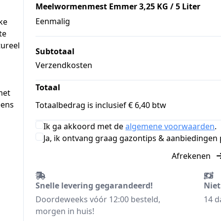
Meelwormenmest Emmer 3,25 KG / 5 Liter
Eenmalig
e 
e 
ureel 
Subtotaal
Verzendkosten
Totaal
et 
ens 
Totaalbedrag is inclusief € 6,40 btw
Ik ga akkoord met de
algemene voorwaarden
.
Ja, ik ontvang graag gazontips & aanbiedingen p
Afrekenen
Snelle levering gegarandeerd!
Niet
Doordeweeks vóór 12:00 besteld,
14 d
morgen in huis!