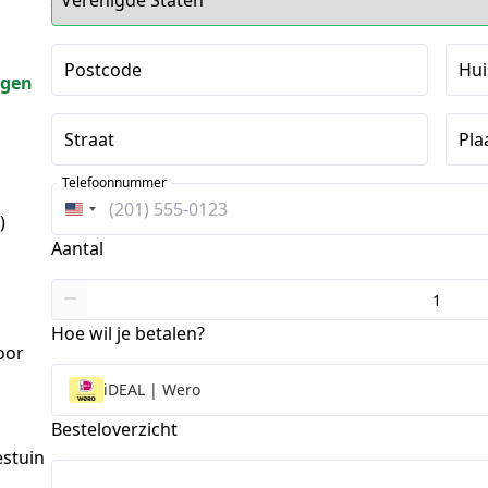
Postcode
Hu
gen
Straat
Pla
Telefoonnummer
Verenigde
)
Staten
Aantal
+1
Hoe wil je betalen?
oor
iDEAL | Wero
Besteloverzicht
estuin