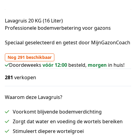
Lavagruis 20 KG (16 Liter)
Professionele bodemverbetering
voor gazons
Speciaal geselecteerd en getest door MijnGazonCoach
Nog 291 beschikbaar
Doordeweeks
vóór 12:00
besteld,
morgen
in huis!
281
verkopen
Waarom deze Lavagruis?
Voorkomt blijvende bodemverdichting
Zorgt dat water en voeding de wortels bereiken
Stimuleert diepere wortelgroei