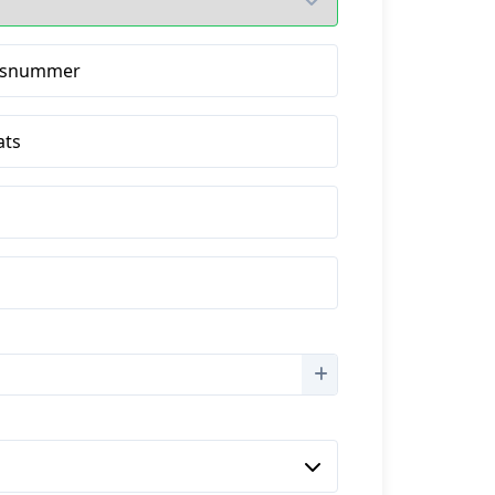
isnummer
ats