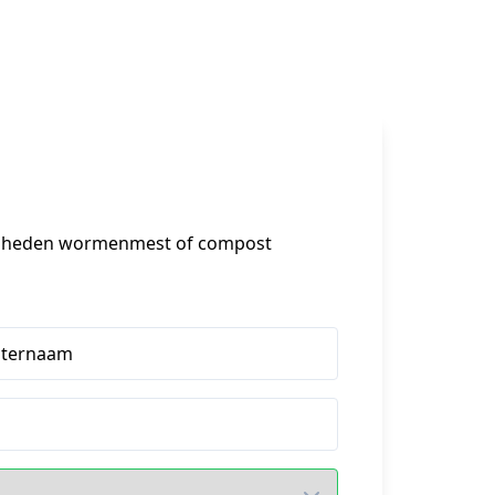
eelheden wormenmest of compost 
hternaam