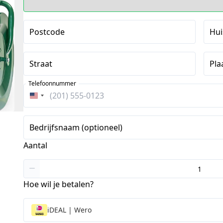
Postcode
Hu
Straat
Pla
Telefoonnummer
Verenigde
Staten
+1
Bedrijfsnaam (optioneel)
Aantal
Hoe wil je betalen?
iDEAL | Wero