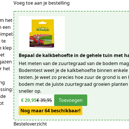
Voeg toe aan je bestelling
m het 
 een 
impel: 
te 
 klep 
et 
Bepaal de kalkbehoefte in de gehele tuin met h
gazen 
Het meten van de zuurtegraad van de bodem mag 
 het 
Bodemtest weet je de kalkbehoefte binnen enkele 
testen. Je weet zo precies hoe zuur de grond is en 
ng 
bodem met de juiste zuurtegraad groeien planten
ssing: 
sneller op.
de 
€ 29,95
€ 39,95
Toevoegen
t 
Nog maar 64 beschikbaar!
Besteloverzicht