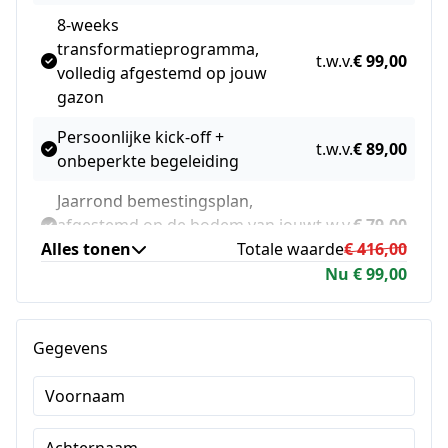
8-weeks
transformatieprogramma,
t.w.v.
€ 99,00
volledig afgestemd op jouw
gazon
Persoonlijke kick-off +
t.w.v.
€ 89,00
onbeperkte begeleiding
Jaarrond bemestingsplan,
afgestemd op de bodem van jouw
t.w.v.
€ 79,00
Alles tonen
gazon
Totale waarde
€ 416,00
Nu € 99,00
Toegang tot de besloten
gazoncommunity met 250+
t.w.v.
€ 49,00
actieve leden
Gegevens
Voornaam