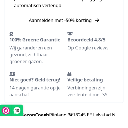
automatisch verlengd.
Aanmelden met -50% korting
100% Groene Garantie
Beoordeeld 4.8/5
Wij garanderen een
Op Google reviews
gezond, zichtbaar
groener gazon.
Niet goed? Geld terug!
Veilige betaling
14 dagen garantie op je
Verbindingen zijn
aanschaf.
versleuteld met SSL.
10
MijnGazonCoach
Rijnland 321
8245 EE Lelystad NL
0619312486
KvK: 85146188